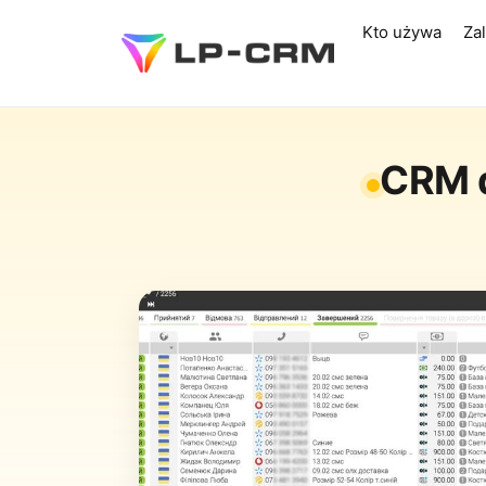
Kto używa
Za
CRM d