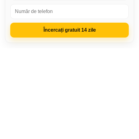
Încercați gratuit 14 zile
LP‑CRM
Pentru cine
Avantaje
Cum funcționează
Video-instrucțiune
Funcționalitate
Recenzii
Cine suntem noi
FAQ
Acces
LP-CRM – Sistem CRM la cheie
Toate drepturile rezervate
Politica de confidențialitate
·
Acordul de utilizare