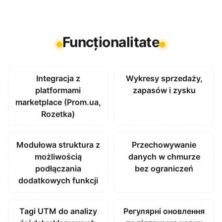
Funcționalitate
Integracja z
Wykresy sprzedaży,
platformami
zapasów i zysku
marketplace (Prom.ua,
Rozetka)
Modułowa struktura z
Przechowywanie
możliwością
danych w chmurze
podłączania
bez ograniczeń
dodatkowych funkcji
Tagi UTM do analizy
Регулярні оновлення