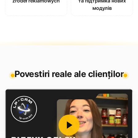
źródeł reklamowych
та підтримка нових
модулів
Povestiri reale ale clienților