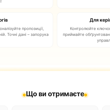
!
огів
Для кері
соналізуйте пропозиції,
Контролюйте ключов
й. Точні дані – запорука
приймайте обґрунтовані
управл
Що ви отримаєте