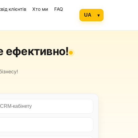
від клієнтів
Хто ми
FAQ
е ефективно!
ізнесу!