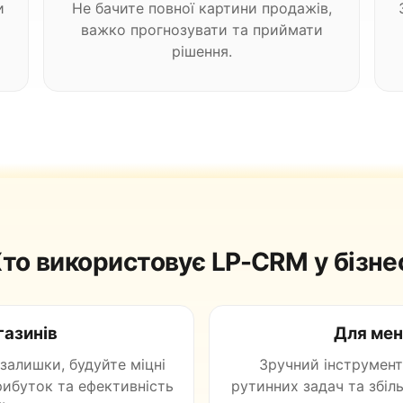
и
Не бачите повної картини продажів,
важко прогнозувати та приймати
рішення.
то використовує LP-CRM у бізне
газинів
Для мен
залишки, будуйте міцні
Зручний інструмент
рибуток та ефективність
рутинних задач та збіл