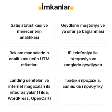
İmkanlar
Satış statistikası və
Qeydlərin müştəriyə və
menecerlərin
ya sifarişə bağlanması
analitikası
Reklam mənbələrinin
IP-telefoniya ilə
analitikası üçün UTM
inteqrasiya və
etiketləri
zənglərin qeydiyyatı
Landing səhifələri və
Графіки продажів,
internet mağazaları ilə
залишків і прибутку
inteqrasiyalar (Tilda,
WordPress, OpenCart)