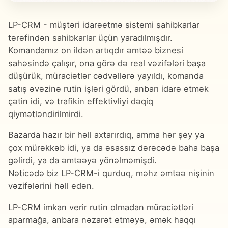
LP-CRM - müştəri idarəetmə sistemi sahibkarlar
tərəfindən sahibkarlar üçün yaradılmışdır.
Komandamız on ildən artıqdır əmtəə biznesi
sahəsində çalışır, ona görə də real vəzifələri başa
düşürük, müraciətlər cədvəllərə yayıldı, komanda
satış əvəzinə rutin işləri gördü, anbarı idarə etmək
çətin idi, və trafikin effektivliyi dəqiq
qiymətləndirilmirdi.
Bazarda hazır bir həll axtarırdıq, amma hər şey ya
çox mürəkkəb idi, ya da əsassız dərəcədə baha başa
gəlirdi, ya da əmtəəyə yönəlməmişdi.
Nəticədə biz LP-CRM-i qurduq, məhz əmtəə nişinin
vəzifələrini həll edən.
LP-CRM imkan verir rutin olmadan müraciətləri
aparmağa, anbara nəzarət etməyə, əmək haqqı