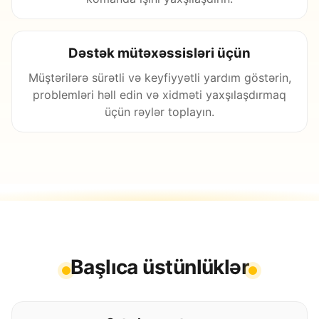
Dəstək mütəxəssisləri üçün
Müştərilərə sürətli və keyfiyyətli yardım göstərin,
problemləri həll edin və xidməti yaxşılaşdırmaq
üçün rəylər toplayın.
Başlıca üstünlüklər