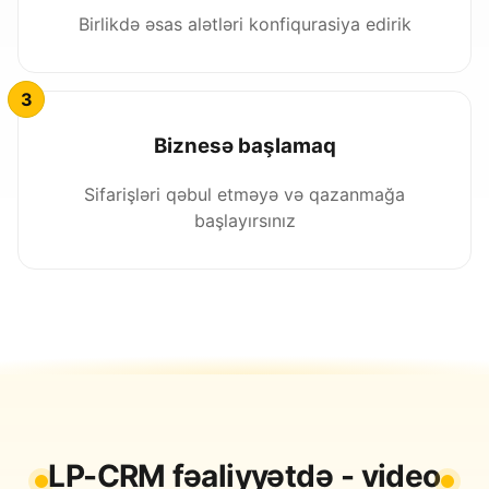
Birlikdə əsas alətləri konfiqurasiya edirik
Biznesə başlamaq
Sifarişləri qəbul etməyə və qazanmağa
başlayırsınız
LP-CRM fəaliyyətdə - video