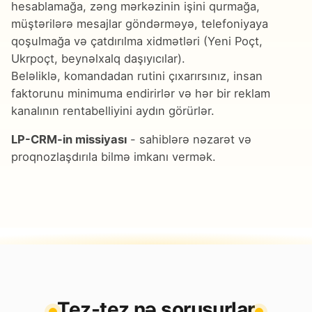
hesablamağa, zəng mərkəzinin işini qurmağa,
müştərilərə mesajlar göndərməyə, telefoniyaya
qoşulmağa və çatdırılma xidmətləri (Yeni Poçt,
Ukrpoçt, beynəlxalq daşıyıcılar).
Beləliklə, komandadan rutini çıxarırsınız, insan
faktorunu minimuma endirirlər və hər bir reklam
kanalının rentabelliyini aydın görürlər.
LP-CRM-in missiyası
- sahiblərə nəzarət və
proqnozlaşdırıla bilmə imkanı vermək.
Tez-tez nə soruşurlar