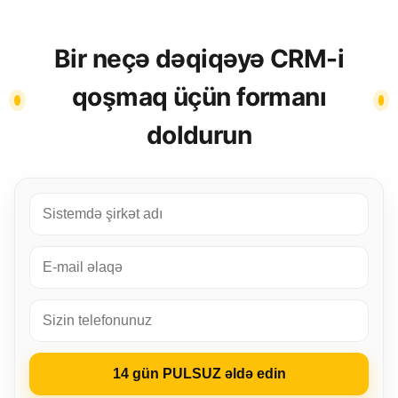
Bir neçə dəqiqəyə CRM-i
qoşmaq üçün formanı
doldurun
14 gün PULSUZ əldə edin