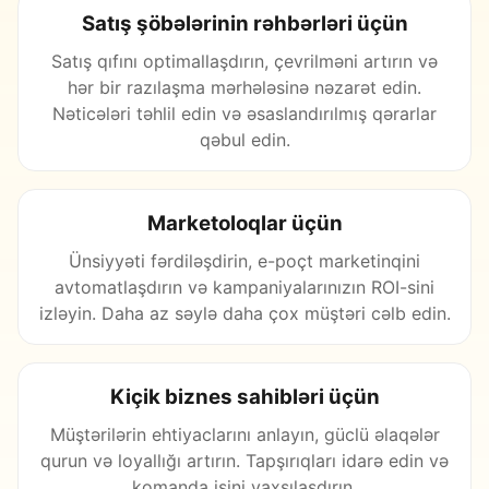
Satış şöbələrinin rəhbərləri üçün
Satış qıfını optimallaşdırın, çevrilməni artırın və
hər bir razılaşma mərhələsinə nəzarət edin.
Nəticələri təhlil edin və əsaslandırılmış qərarlar
qəbul edin.
Marketoloqlar üçün
Ünsiyyəti fərdiləşdirin, e-poçt marketinqini
avtomatlaşdırın və kampaniyalarınızın ROI-sini
izləyin. Daha az səylə daha çox müştəri cəlb edin.
Kiçik biznes sahibləri üçün
Müştərilərin ehtiyaclarını anlayın, güclü əlaqələr
qurun və loyallığı artırın. Tapşırıqları idarə edin və
komanda işini yaxşılaşdırın.