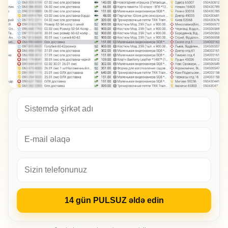
14 gün PULSUZ əldə edin