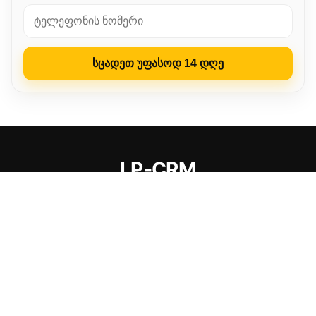
სცადეთ უფასოდ 14 დღე
LP‑CRM
ვინ იყენებს
უპირატესობები
მარტივი სტარტი
ვიდეო გაშვების შესახებ
ფუნქციონალი
წარმატების ისტორიები
სერვისის შესახებ
FAQ
წვდომის მიღება
LP-CRM – CRM პროგრამა ონლაინ
ყველა უფლება დარეზერვებულია
კონფიდენციალურობის პოლიტიკა
·
მომხმარებლის