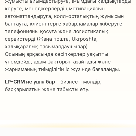
жұмысты ұйымдастыруға, ағымдағы қалдықтарды
көруге, менеджерлердің мотивациясын
автоматтандыруға, колл-орталықтың жұмысын
баптауға, клиенттерге хабарламалар жіберуге,
телефонияны қосуға және логистикалық
сервистерді (Жаңа пошта, Ukrposhta,
халықаралық тасымалдаушылар).
Осының арқасында кәсіпкерлер уақытты
үнемдейді, адам факторын азайтады және
жарнаманың тиімділігін іс жүзінде бағалайды.
LP-CRM не үшін бар
- бизнесті мөлдір,
басқарылатын және табысты ету.