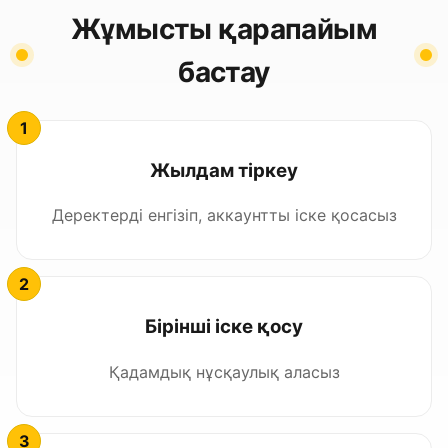
Жұмысты қарапайым
бастау
Жылдам тіркеу
Деректерді енгізіп, аккаунтты іске қосасыз
Бірінші іске қосу
Қадамдық нұсқаулық аласыз