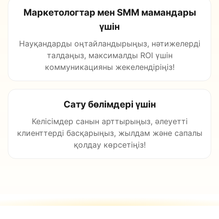
Маркетологтар мен SMM мамандары
үшін
Науқандарды оңтайландырыңыз, нәтижелерді
талдаңыз, максималды ROI үшін
коммуникацияны жекелендіріңіз!
Сату бөлімдері үшін
Келісімдер санын арттырыңыз, әлеуетті
клиенттерді басқарыңыз, жылдам және сапалы
қолдау көрсетіңіз!