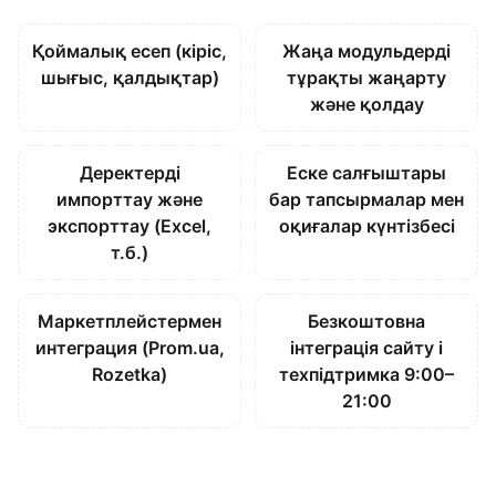
Қоймалық есеп (кіріс,
Жаңа модульдерді
шығыс, қалдықтар)
тұрақты жаңарту
және қолдау
Деректерді
Еске салғыштары
импорттау және
бар тапсырмалар мен
экспорттау (Excel,
оқиғалар күнтізбесі
т.б.)
Маркетплейстермен
Безкоштовна
интеграция (Prom.ua,
інтеграція сайту і
Rozetka)
техпідтримка 9:00–
21:00