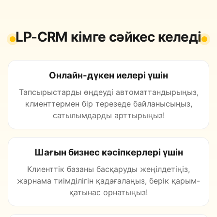
LP-CRM кімге сәйкес келеді
Онлайн-дүкен иелері үшін
Тапсырыстарды өңдеуді автоматтандырыңыз,
клиенттермен бір терезеде байланысыңыз,
сатылымдарды арттырыңыз!
Шағын бизнес кәсіпкерлері үшін
Клиенттік базаны басқаруды жеңілдетіңіз,
жарнама тиімділігін қадағалаңыз, берік қарым-
қатынас орнатыңыз!