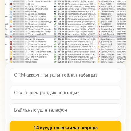
14 күнді тегін сынап көріңіз