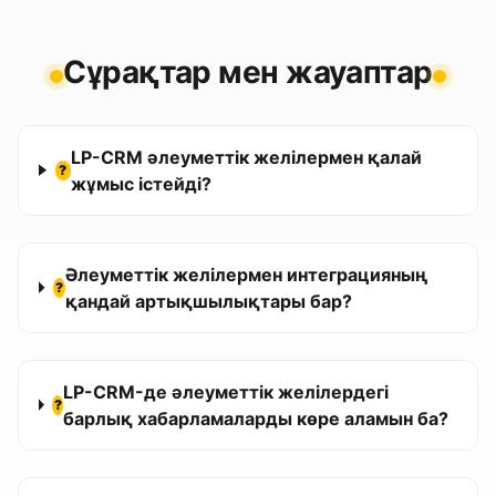
Сұрақтар мен жауаптар
LP-CRM әлеуметтік желілермен қалай
?
жұмыс істейді?
Әлеуметтік желілермен интеграцияның
?
қандай артықшылықтары бар?
LP-CRM-де әлеуметтік желілердегі
?
барлық хабарламаларды көре аламын ба?