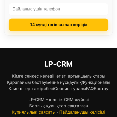
14 күнді тегін сынап көріңіз
LP‑CRM
Кімге сәйкес келеді
Негізгі артықшылықтары
Қарапайым бастау
Бейне нұсқаулық
Функционалы
Клиенттер тәжірибесі
Сервис туралы
FAQ
Бастау
LP-CRM – кілттік CRM жүйесі
Барлық құқықтар сақталған
Құпиялылық саясаты
·
Пайдаланушы келісімі