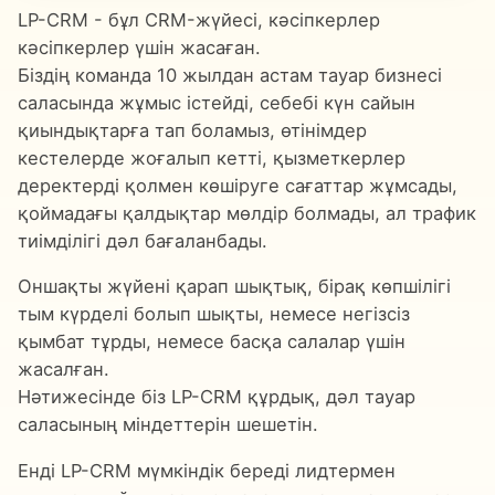
LP-CRM - бұл CRM-жүйесі, кәсіпкерлер
кәсіпкерлер үшін жасаған.
Біздің команда 10 жылдан астам тауар бизнесі
саласында жұмыс істейді, себебі күн сайын
қиындықтарға тап боламыз, өтінімдер
кестелерде жоғалып кетті, қызметкерлер
деректерді қолмен көшіруге сағаттар жұмсады,
қоймадағы қалдықтар мөлдір болмады, ал трафик
тиімділігі дәл бағаланбады.
Оншақты жүйені қарап шықтық, бірақ көпшілігі
тым күрделі болып шықты, немесе негізсіз
қымбат тұрды, немесе басқа салалар үшін
жасалған.
Нәтижесінде біз LP-CRM құрдық, дәл тауар
саласының міндеттерін шешетін.
Енді LP-CRM мүмкіндік береді лидтермен