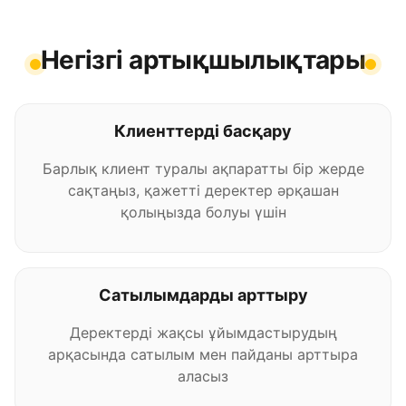
Негізгі артықшылықтары
Клиенттерді басқару
Барлық клиент туралы ақпаратты бір жерде
сақтаңыз, қажетті деректер әрқашан
қолыңызда болуы үшін
Сатылымдарды арттыру
Деректерді жақсы ұйымдастырудың
арқасында сатылым мен пайданы арттыра
аласыз