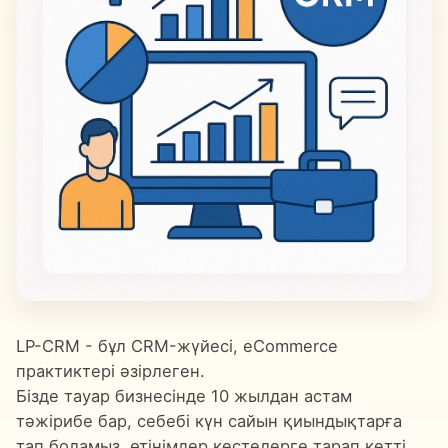
LP-CRM - бұл CRM-жүйесі, eCommerce
практиктері әзірлеген.
Бізде тауар бизнесінде 10 жылдан астам
тәжірибе бар, себебі күн сайын қиындықтарға
тап боламыз, өтінімдер кестелерге тарап кетті,