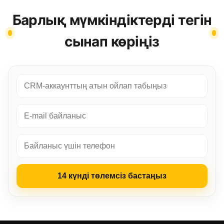
Барлық мүмкіндіктерді тегін
сынап көріңіз
14 күнді төлемсіз бастаңыз