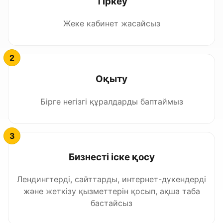
Тіркеу
Жеке кабинет жасайсыз
Оқыту
Бірге негізгі құралдарды баптаймыз
Бизнесті іске қосу
Лендингтерді, сайттарды, интернет-дүкендерді
және жеткізу қызметтерін қосып, ақша таба
бастайсыз