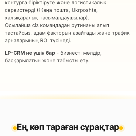
контурға біріктіруге және логистикалық
сервистерді (Жаңа пошта, Ukrposhta,
халықаралық тасымалдаушылар).
Осылайша сіз командадан рутинаны алып
тастайсыз, адам факторын азайтады және трафик
арналарының ROI түсінеді.
LP-CRM не үшін бар
- бизнесті мөлдір,
басқарылатын және табысты ету.
Ең көп тараған сұрақтар