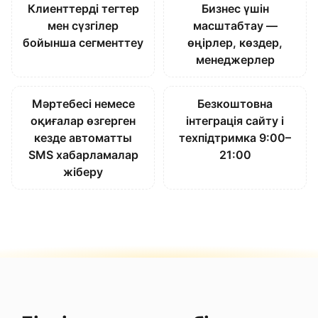
Клиенттерді тегтер
Бизнес үшін
мен сүзгілер
масштабтау —
бойынша сегменттеу
өңірлер, көздер,
менеджерлер
Мәртебесі немесе
Безкоштовна
оқиғалар өзгерген
інтеграція сайту і
кезде автоматты
техпідтримка 9:00–
SMS хабарламалар
21:00
жіберу