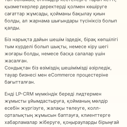
қызметкерлер деректерді қолмен көшіруге
сағаттар жұмсады, қойманы бақылау қиын
болды, ал жарнама шығындары түсініксіз болып
қалды.
Біз нарықта дайын шешім іздедік, бірақ көпшілігі
тым күрделі болып шықты, немесе кіру шегі
жоғары болды, немесе басқа салалар үшін
жасалған.
Сондықтан біз өзіміздің шешімімізді әзірледік,
тауар бизнесі мен eCommerce процестеріне
бағытталған.
Енді LP-CRM мүмкіндік береді лидтермен
жұмысты ұйымдастыруға, қойманың мөлдір
есебін жүргізуге, жалақы төлеуге, колл-
орталықтың жұмысын баптауға, клиенттерге
хабарламалар жіберуге, қоңырауларды бірыңғай