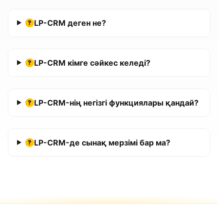
LP-CRM деген не?
?
LP-CRM кімге сәйкес келеді?
?
LP-CRM-нің негізгі функциялары қандай?
?
LP-CRM-де сынақ мерзімі бар ма?
?