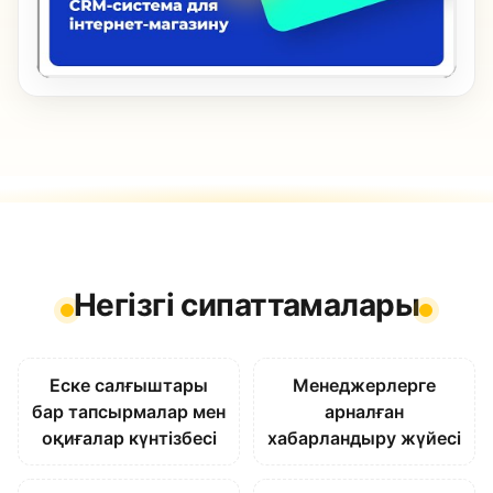
Негізгі сипаттамалары
Еске салғыштары
Менеджерлерге
бар тапсырмалар мен
арналған
оқиғалар күнтізбесі
хабарландыру жүйесі