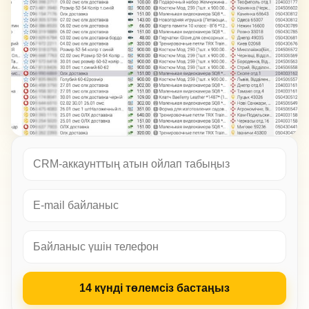
14 күнді төлемсіз бастаңыз