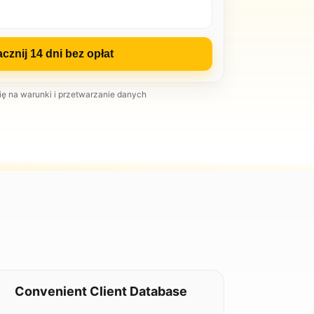
cznij 14 dni bez opłat
ę na warunki i przetwarzanie danych
Convenient Client Database