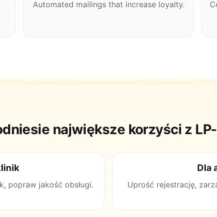
Automated mailings that increase loyalty.
C
odniesie największe korzyści z L
linik
Dla 
k, popraw jakość obsługi.
Uprość rejestrację, za