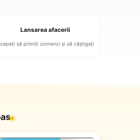
Lansarea afacerii
ncepeți să primiți comenzi și să câștigați
pas