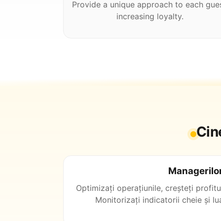
Provide a unique approach to each gues
increasing loyalty.
Cin
Managerilo
Optimizați operațiunile, creșteți profitul
Monitorizați indicatorii cheie și lu