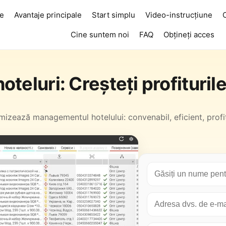
te
Avantaje principale
Start simplu
Video-instrucțiune
Cine suntem noi
FAQ
Obțineți acces
eluri: Creșteți profiturile 
mizează managementul hotelului: convenabil, eficient, profit