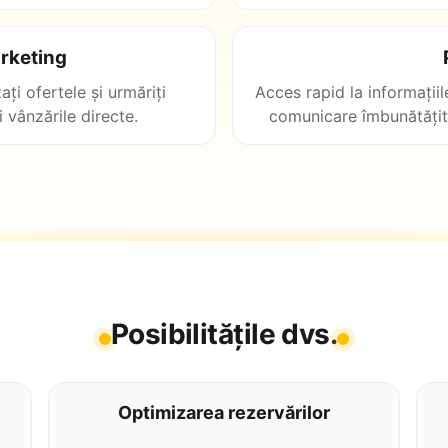
arketing
ați ofertele și urmăriți
Acces rapid la informațiil
i vânzările directe.
comunicare îmbunătățită!
Posibilitățile dvs.
Optimizarea rezervărilor