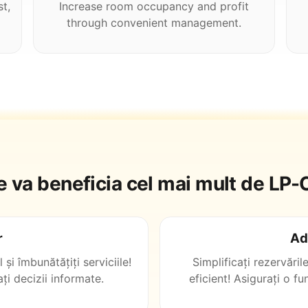
t,
Increase room occupancy and profit
through convenient management.
e va beneficia cel mai mult de LP
r
Ad
 și îmbunătățiți serviciile!
Simplificați rezervăril
ați decizii informate.
eficient! Asigurați o f