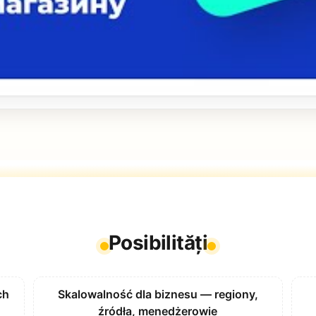
Posibilități
ch
Skalowalność dla biznesu — regiony,
źródła, menedżerowie