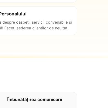
Personalului
e despre oaspeți, servicii convenabile și
 Faceți șederea clienților de neuitat.
Îmbunătățirea comunicării