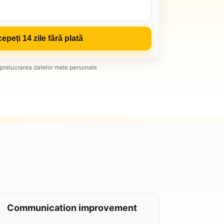
cepeți 14 zile fără plată
prelucrarea datelor mele personale
Communication improvement