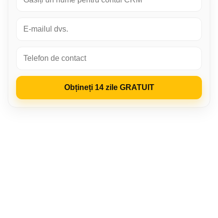
Obțineți 14 zile GRATUIT
LP‑CRM
Cui este util
Avantaje principale
Cum funcționează
Video-instrucțiune
Funcționalitate
Povestiri de succes
Despre serviciu
FAQ
Acces