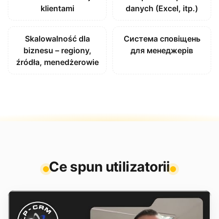
klientami
danych (Excel, itp.)
Skalowalność dla
Система сповіщень
biznesu – regiony,
для менеджерів
źródła, menedżerowie
Ce spun utilizatorii