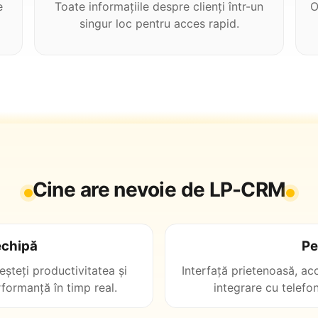
e
Toate informațiile despre clienți într-un
O
singur loc pentru acces rapid.
Cine are nevoie de LP-CRM
 echipă
Pe
eșteți productivitatea și
Interfață prietenoasă, acc
rformanță în timp real.
integrare cu telefo