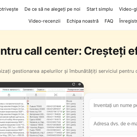
otrivește
De ce să ne alegeți pe noi
Start simplu
Video-g
Video-recenzii
Echipa noastră
FAQ
Înregist
tru call center: Creșteți ef
zați gestionarea apelurilor și îmbunătățiți serviciul pentru c