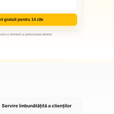
rt gratuit pentru 14 zile
ord cu termenii și prelucrarea datelor
Servire îmbunătățită a clienților