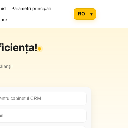
hid
Parametri principali
rare
iciența!
lienți!