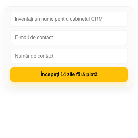
Începeți 14 zile fără plată
LP‑CRM
Pentru cine
Avantaje principale
Cum funcționează