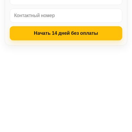
Начать 14 дней без оплаты
LP‑CRM
Кому полезно
Почему выбрать нас
Шаги запуска
Видео о запуске
Основные параметры
Видео-отзывы
Наша команда
FAQ
Доступ
LP-CRM – CRM-система под ключ
Все права защищены
Политика конфиденциальности
·
Пользовательское