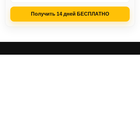
Получить 14 дней БЕСПЛАТНО
LP‑CRM
Кому подходит
Преимущества
Простой старт
Обучающее видео
Функционал
Видео-отзывы
О компании
FAQ
Начать
LP-CRM – Интеграция CRM для бизнеса
© Все права защищены
Политика конфиденциальности
·
Пользовательское
соглашение
Популярное среди пользователей: