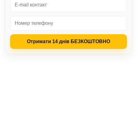
Отримати 14 днів БЕЗКОШТОВНО
LP‑CRM
Для кого
Переваги
Кроки запуску
Навчальне відео
Можливості
Досвід клієнтів
Наша команда
FAQ
Доступ
LP-CRM – CRM рішення в Україні
Права захищені