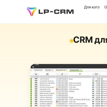
Для кого
О
CRM для