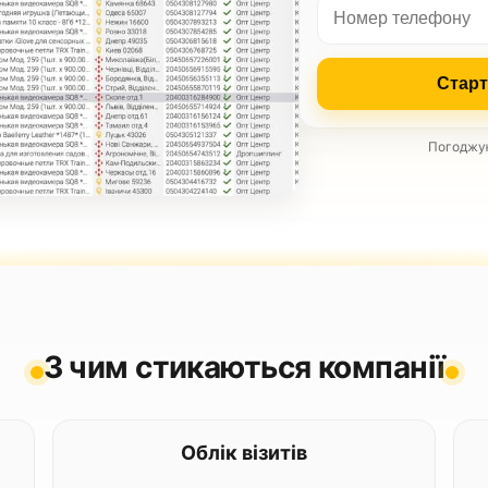
Старт
Погоджую
З чим стикаються компанії
Облік візитів