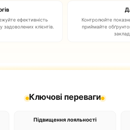
огів
Д
тежуйте ефективність
Контролюйте показни
у задоволених клієнтів.
приймайте обґрунтов
заклад
Ключові переваги
Підвищення лояльності