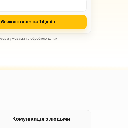
 безкоштовно на 14 днів
сь з умовами та обробкою даних
Комунікація з людьми