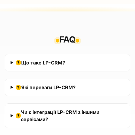
FAQ
Що таке LP-CRM?
?
Які переваги LP-CRM?
?
Чи є інтеграції LP-CRM з іншими
?
сервісами?