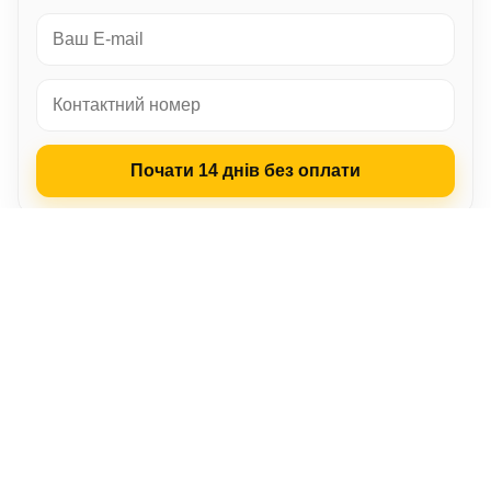
Почати 14 днів без оплати
LP‑CRM
Для кого
Чому обрати нас
Як це працює
Відео-гайд
Функціонал
Досвід клієнтів
Про компанію
FAQ
Почати
LP-CRM – Готове CRM рішення
Усі права захищені