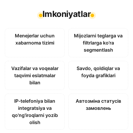
Imkoniyatlar
Menejerlar uchun
Mijozlarni teglarga va
xabarnoma tizimi
filtrlarga ko'ra
segmentlash
Vazifalar va voqealar
Savdo, qoldiqlar va
taqvimi eslatmalar
foyda grafiklari
bilan
IP-telefoniya bilan
Автозміна статусів
integratsiya va
замовлень
qo'ng'iroqlarni yozib
olish