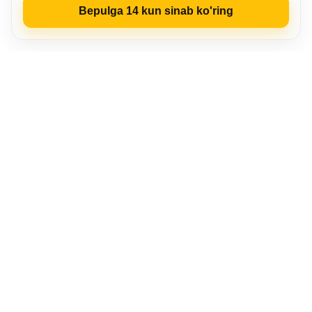
Bepulga 14 kun sinab ko'ring
LP‑CRM
Kimga mos keladi
Afzalliklar
Servis qanday ishlaydi
O'quv video
Funksionallik
Fikrlar
Servis haqida
FAQ
Ro'yxatdan o'tish
LP-CRM – Tayyor CRM yechimi
Huquqlar himoyalangan
Maxfiylik siyosati
·
Foydalanuvchi shartnomasi
Boshqa qiziqarli yechimlar:
Onlayn maktab uchun CRM: O'qitishni
optimallashtiring!