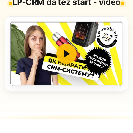
LP-CRM da tez start - video