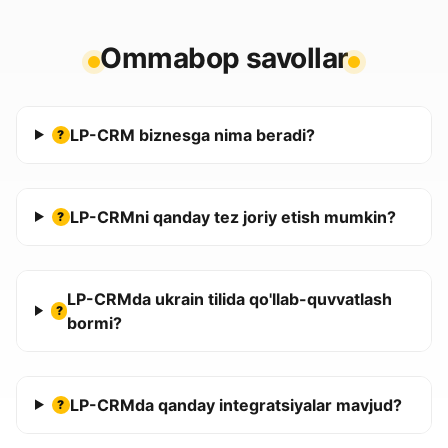
Ommabop savollar
LP-CRM biznesga nima beradi?
?
LP-CRMni qanday tez joriy etish mumkin?
?
LP-CRMda ukrain tilida qo'llab-quvvatlash
?
bormi?
LP-CRMda qanday integratsiyalar mavjud?
?