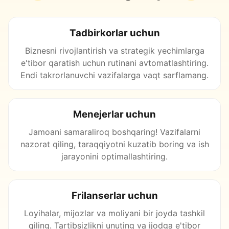
Tadbirkorlar uchun
Biznesni rivojlantirish va strategik yechimlarga
e'tibor qaratish uchun rutinani avtomatlashtiring.
Endi takrorlanuvchi vazifalarga vaqt sarflamang.
Menejerlar uchun
Jamoani samaraliroq boshqaring! Vazifalarni
nazorat qiling, taraqqiyotni kuzatib boring va ish
jarayonini optimallashtiring.
Frilanserlar uchun
Loyihalar, mijozlar va moliyani bir joyda tashkil
qiling. Tartibsizlikni unuting va ijodga e'tibor