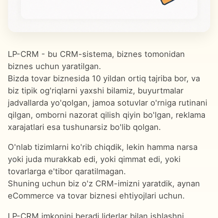
LP-CRM - bu CRM-sistema, biznes tomonidan
biznes uchun yaratilgan.
Bizda tovar biznesida 10 yildan ortiq tajriba bor, va
biz tipik og'riqlarni yaxshi bilamiz, buyurtmalar
jadvallarda yo'qolgan, jamoa sotuvlar o'rniga rutinani
qilgan, omborni nazorat qilish qiyin bo'lgan, reklama
xarajatlari esa tushunarsiz bo'lib qolgan.
O'nlab tizimlarni ko'rib chiqdik, lekin hamma narsa
yoki juda murakkab edi, yoki qimmat edi, yoki
tovarlarga e'tibor qaratilmagan.
Shuning uchun biz o'z CRM-imizni yaratdik, aynan
eCommerce va tovar biznesi ehtiyojlari uchun.
LP-CRM imkonini beradi liderlar bilan ishlashni