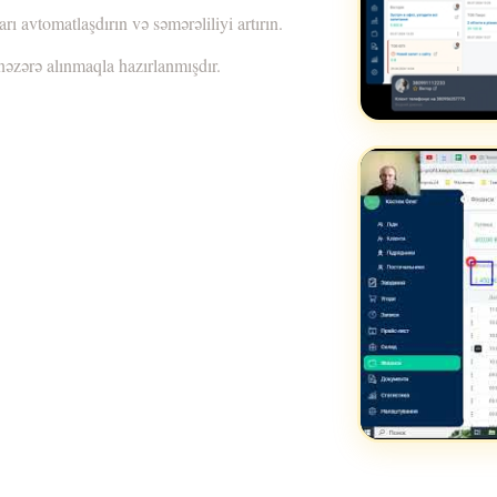
rı avtomatlaşdırın və səmərəliliyi artırın.
nəzərə alınmaqla hazırlanmışdır.