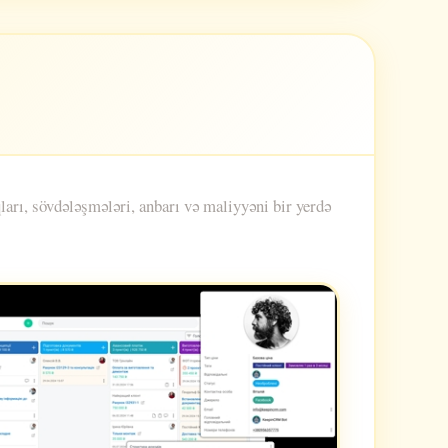
rı, sövdələşmələri, anbarı və maliyyəni bir yerdə