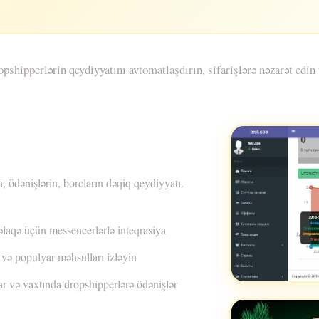
pperlərin qeydiyyatını avtomatlaşdırın, sifarişlərə nəzarət edin v
n, ödənişlərin, borcların dəqiq qeydiyyatı.
əlaqə üçün messencerlərlə inteqrasiya
i və populyar məhsulları izləyin
ar və vaxtında dropshipperlərə ödənişlər