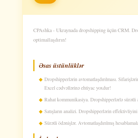
CPAshka - Ukraynada dropshipping üçün CRM. Dropshi
optimallaşdırın!
Əsas üstünlüklər
Dropshipperlərin avtomatlaşdırılması. Sifarişləri
Excel cədvəllərinə ehtiyac yoxdur!
Rahat kommunikasiya. Dropshipperlərlə sürətli 
Satışların analizi. Dropshipperlərin effektivliyin
Sürətli ödənişlər. Avtomatlaşdırılmış hesablamal