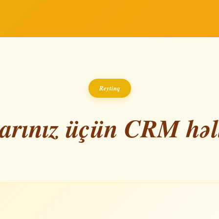
Reytinq
larınız üçün CRM həll