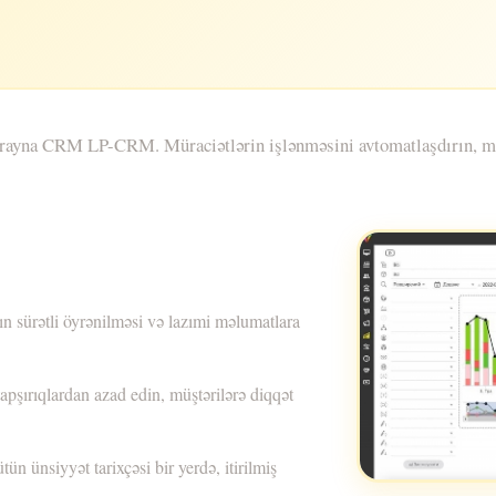
krayna CRM LP-CRM. Müraciətlərin işlənməsini avtomatlaşdırın, müşt
n sürətli öyrənilməsi və lazımi məlumatlara
tapşırıqlardan azad edin, müştərilərə diqqət
ün ünsiyyət tarixçəsi bir yerdə, itirilmiş