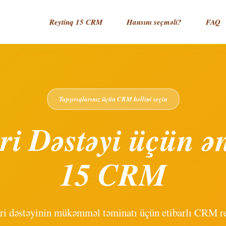
Reytinq 15 CRM
Hansını seçməli?
FAQ
Tapşırıqlarınız üçün CRM həllini seçin
ri Dəstəyi üçün ən
15 CRM
ri dəstəyinin mükəmməl təminatı üçün etibarlı CRM re