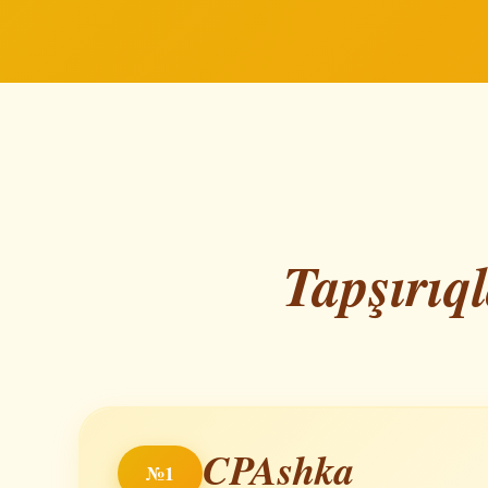
Tapşırıq
CPAshka
№1