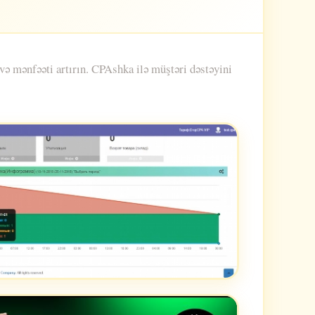
ə mənfəəti artırın. CPAshka ilə müştəri dəstəyini