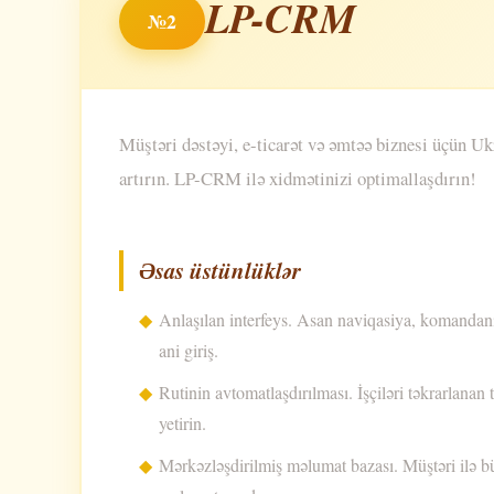
LP-CRM
№2
Müştəri dəstəyi, e-ticarət və əmtəə biznesi üçün U
artırın. LP-CRM ilə xidmətinizi optimallaşdırın!
Əsas üstünlüklər
Anlaşılan interfeys. Asan naviqasiya, komandanı
ani giriş.
Rutinin avtomatlaşdırılması. İşçiləri təkrarlanan 
yetirin.
Mərkəzləşdirilmiş məlumat bazası. Müştəri ilə büt