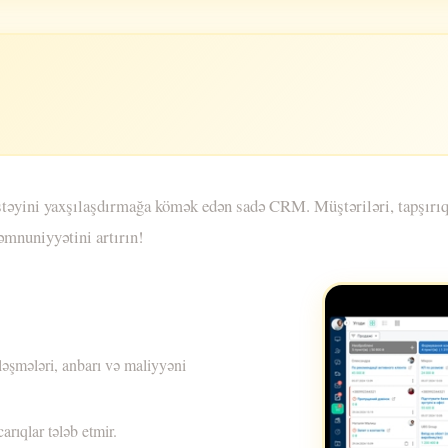
əyini yaxşılaşdırmağa kömək edən sadə CRM. Müştəriləri, tapşırıqla
əmnuniyyətini artırın!
ələşmələri, anbarı və maliyyəni
rıqlar tələb etmir.