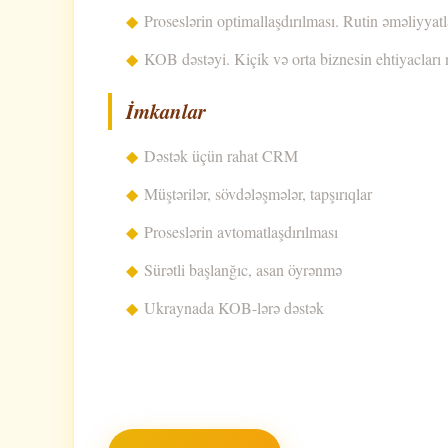
Proseslərin optimallaşdırılması. Rutin əməliyyatla
KOB dəstəyi. Kiçik və orta biznesin ehtiyacları 
İmkanlar
Dəstək üçün rahat CRM
Müştərilər, sövdələşmələr, tapşırıqlar
Proseslərin avtomatlaşdırılması
Sürətli başlanğıc, asan öyrənmə
Ukraynada KOB-lərə dəstək