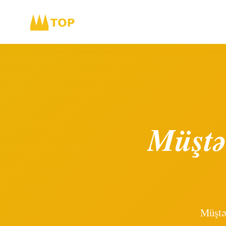
Müştə
Müştə