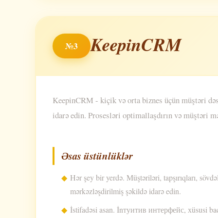
KeepinCRM
№3
KeepinCRM - kiçik və orta biznes üçün müştəri dəst
idarə edin. Prosesləri optimallaşdırın və müştəri m
Əsas üstünlüklər
Hər şey bir yerdə. Müştəriləri, tapşırıqları, sövd
mərkəzləşdirilmiş şəkildə idarə edin.
İstifadəsi asan. İnтуитив интерфейс, хüsusi baca