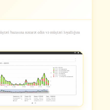
əri bazasına nəzarət edin və müştəri loyallığını