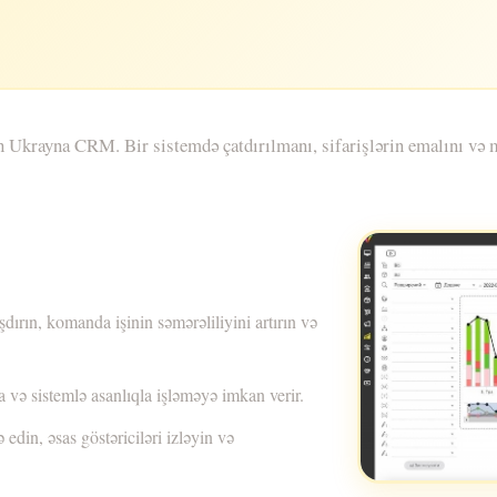
n Ukrayna CRM. Bir sistemdə çatdırılmanı, sifarişlərin emalını və m
şdırın, komanda işinin səmərəliliyini artırın və
a və sistemlə asanlıqla işləməyə imkan verir.
 edin, əsas göstəriciləri izləyin və