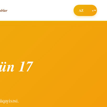
ablar
çün 17
üqayisəsi.