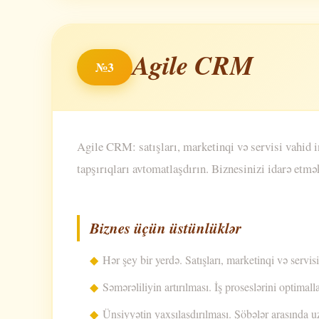
Agile CRM
№3
Agile CRM: satışları, marketinqi və servisi vahid i
tapşırıqları avtomatlaşdırın. Biznesinizi idarə etmə
Biznes üçün üstünlüklər
Hər şey bir yerdə. Satışları, marketinqi və servi
Səmərəliliyin artırılması. İş proseslərini optimall
Ünsiyyətin yaxşılaşdırılması. Şöbələr arasında uzl