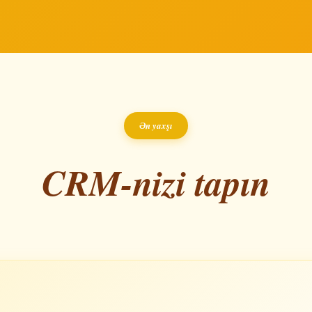
Ən yaxşı
CRM-nizi tapın