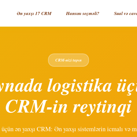
Ən yaxşı 17 CRM
Hansını seçməli?
Sual və cav
CRM-nizi tapın
nada logistika ü
CRM-in reytinqi
 üçün ən yaxşı CRM: Ən yaxşı sistemlərin icmalı və m