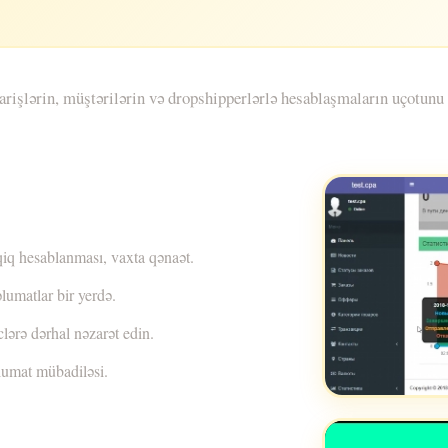
şlərin, müştərilərin və dropshipperlərlə hesablaşmaların uçotunu a
iq hesablanması, vaxta qənaət.
umatlar bir yerdə.
lərə dərhal nəzarət edin.
əlumat mübadiləsi.