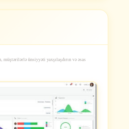
, müştərilərlə ünsiyyəti yaxşılaşdırın və əsas