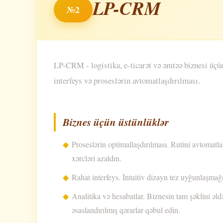
LP-CRM
№2
LP-CRM - logistika, e-ticarət və əmtəə biznesi üçü
interfeys və proseslərin avtomatlaşdırılması.
Biznes üçün üstünlüklər
Proseslərin optimallaşdırılması. Rutini avtomatla
xərcləri azaldın.
Rahat interfeys. İntuitiv dizayn tez uyğunlaşmağ
Analitika və hesabatlar. Biznesin tam şəklini əldə
əsaslandırılmış qərarlar qəbul edin.