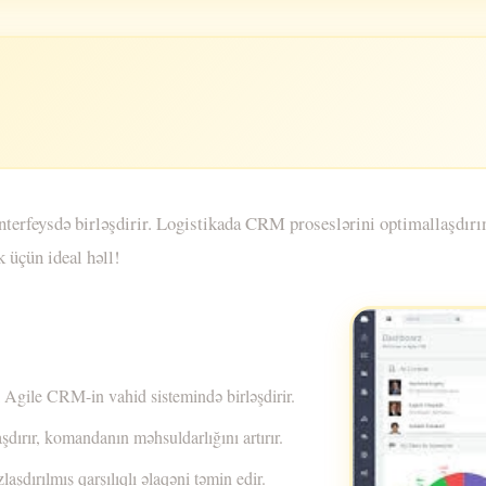
nterfeysdə birləşdirir. Logistikada CRM proseslərini optimallaşdırın
k üçün ideal həll!
si Agile CRM-in vahid sistemində birləşdirir.
aşdırır, komandanın məhsuldarlığını artırır.
aşdırılmış qarşılıqlı əlaqəni təmin edir.