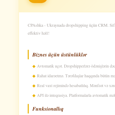
CPAshka - Ukraynada dropshipping üçün CRM. Sifari
effektiv həll!
Biznes üçün üstünlüklər
Avtomatik uçot. Dropshipperlərə ödənişlərin dəq
Rahat idarəetmə. Tərəfdaşlar haqqında bütün məl
Real vaxt rejimində hesabatlılıq. Mənfəət və xərc
API ilə inteqrasiya. Platformalarla avtomatik m
Funksionallıq