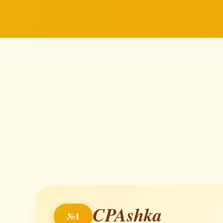
CPAshka
№1