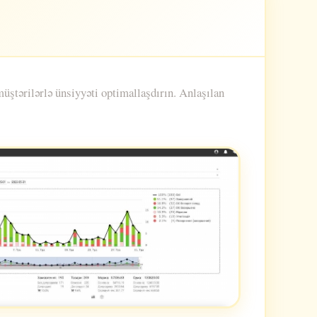
üştərilərlə ünsiyyəti optimallaşdırın. Anlaşılan