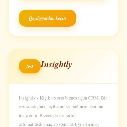
Qeydiyyatdan keçin
Insightly
№3
Insightly - Kiçik və orta biznes üçün CRM. Bir
yerdə satışları, layihələri və malların uçotunu
idarə edin. Biznes proseslərini
avtomatlaşdırmaq və səmərəliliyi artırmaq