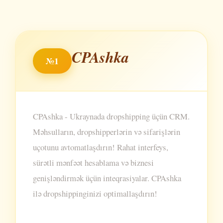
CPAshka
№1
CPAshka - Ukraynada dropshipping üçün CRM.
Məhsulların, dropshipperlərin və sifarişlərin
uçotunu avtomatlaşdırın! Rahat interfeys,
sürətli mənfəət hesablama və biznesi
genişləndirmək üçün inteqrasiyalar. CPAshka
ilə dropshippinginizi optimallaşdırın!