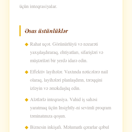
üçün inteqrasiyalar.
Əsas üstünlüklər
Rahat uçot. Görünürlüyü və nəzarəti
yaxşılaşdıraraq, ehtiyatları, sifarişləri və
müştəriləri bir yerdə idarə edin.
Effektiv layihələr. Vaxtında nəticələrə nail
olaraq, layihələri planlaşdırın, tərəqqini
izləyin və əməkdaşlıq edin.
Alətlərlə inteqrasiya. Vahid iş sahəsi
yaratmaq üçün Insightly-ni sevimli proqram
təminatınıza qoşun.
Biznesin inkişafı. Məlumatlı qərarlar qəbul