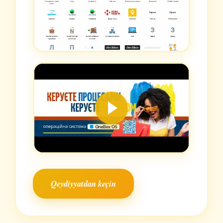
Qeydiyyatdan keçin