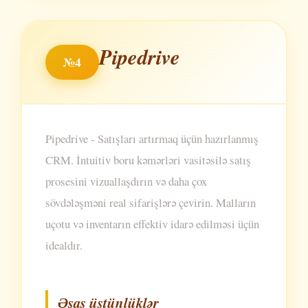
Pipedrive
№4
Pipedrive - Satışları artırmaq üçün hazırlanmış
CRM. İntuitiv boru kəmərləri vasitəsilə satış
prosesini vizuallaşdırın və daha çox
sövdələşməni real sifarişlərə çevirin. Malların
uçotu və inventarın effektiv idarə edilməsi üçün
idealdır.
Əsas üstünlüklər