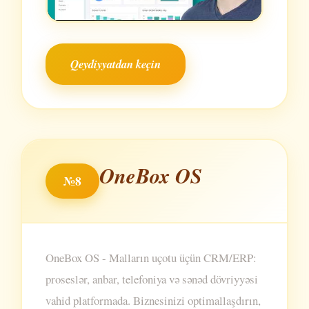
Qeydiyyatdan keçin
OneBox OS
№8
OneBox OS - Malların uçotu üçün CRM/ERP:
proseslər, anbar, telefoniya və sənəd dövriyyəsi
vahid platformada. Biznesinizi optimallaşdırın,