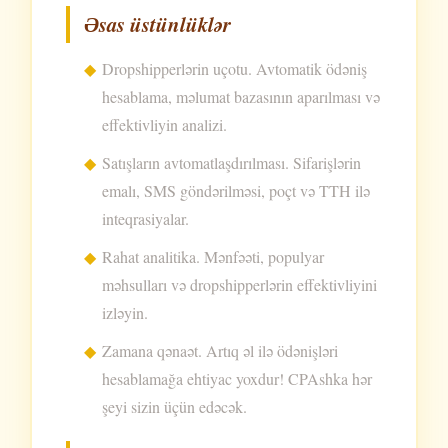
Əsas üstünlüklər
Dropshipperlərin uçotu. Avtomatik ödəniş
hesablama, məlumat bazasının aparılması və
effektivliyin analizi.
Satışların avtomatlaşdırılması. Sifarişlərin
emalı, SMS göndərilməsi, poçt və TTH ilə
inteqrasiyalar.
Rahat analitika. Mənfəəti, populyar
məhsulları və dropshipperlərin effektivliyini
izləyin.
Zamana qənaət. Artıq əl ilə ödənişləri
hesablamağa ehtiyac yoxdur! CPAshka hər
şeyi sizin üçün edəcək.