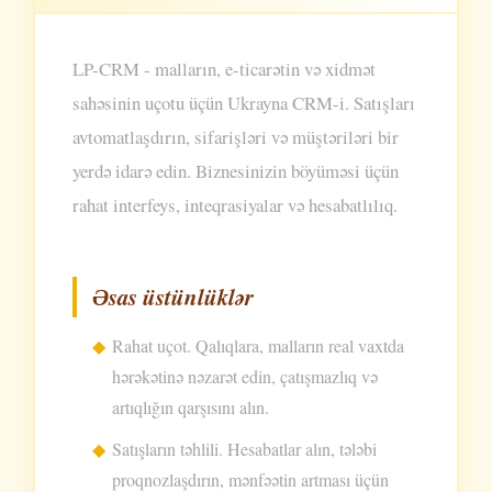
LP-CRM - malların, e-ticarətin və xidmət
sahəsinin uçotu üçün Ukrayna CRM-i. Satışları
avtomatlaşdırın, sifarişləri və müştəriləri bir
yerdə idarə edin. Biznesinizin böyüməsi üçün
rahat interfeys, inteqrasiyalar və hesabatlılıq.
Əsas üstünlüklər
Rahat uçot. Qalıqlara, malların real vaxtda
hərəkətinə nəzarət edin, çatışmazlıq və
artıqlığın qarşısını alın.
Satışların təhlili. Hesabatlar alın, tələbi
proqnozlaşdırın, mənfəətin artması üçün