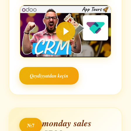
Qeydiyyatdan keçin
monday sales
№7