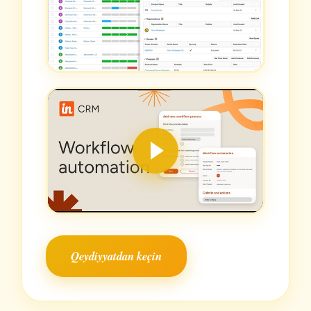
Qeydiyyatdan keçin