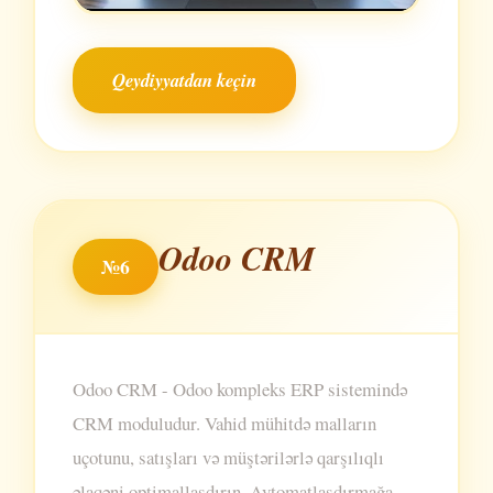
Qeydiyyatdan keçin
Odoo CRM
№6
Odoo CRM - Odoo kompleks ERP sistemində
CRM moduludur. Vahid mühitdə malların
uçotunu, satışları və müştərilərlə qarşılıqlı
əlaqəni optimallaşdırın. Avtomatlaşdırmağa