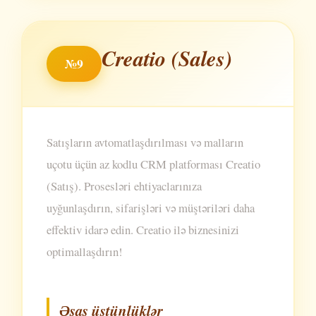
Creatio (Sales)
№9
Satışların avtomatlaşdırılması və malların
uçotu üçün az kodlu CRM platforması Creatio
(Satış). Prosesləri ehtiyaclarınıza
uyğunlaşdırın, sifarişləri və müştəriləri daha
effektiv idarə edin. Creatio ilə biznesinizi
optimallaşdırın!
Əsas üstünlüklər