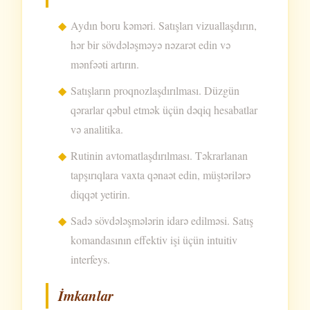
Aydın boru kəməri. Satışları vizuallaşdırın,
hər bir sövdələşməyə nəzarət edin və
mənfəəti artırın.
Satışların proqnozlaşdırılması. Düzgün
qərarlar qəbul etmək üçün dəqiq hesabatlar
və analitika.
Rutinin avtomatlaşdırılması. Təkrarlanan
tapşırıqlara vaxta qənaət edin, müştərilərə
diqqət yetirin.
Sadə sövdələşmələrin idarə edilməsi. Satış
komandasının effektiv işi üçün intuitiv
interfeys.
İmkanlar