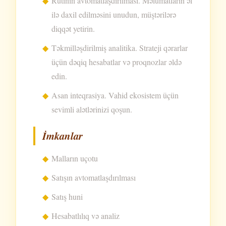
Rutinin avtomatlaşdırılması. Məlumatların əl
ilə daxil edilməsini unudun, müştərilərə
diqqət yetirin.
Təkmilləşdirilmiş analitika. Strateji qərarlar
üçün dəqiq hesabatlar və proqnozlar əldə
edin.
Asan inteqrasiya. Vahid ekosistem üçün
sevimli alətlərinizi qoşun.
İmkanlar
Malların uçotu
Satışın avtomatlaşdırılması
Satış huni
Hesabatlılıq və analiz