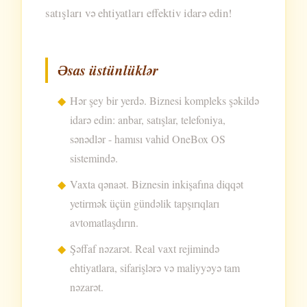
satışları və ehtiyatları effektiv idarə edin!
Əsas üstünlüklər
Hər şey bir yerdə. Biznesi kompleks şəkildə
idarə edin: anbar, satışlar, telefoniya,
sənədlər - hamısı vahid OneBox OS
sistemində.
Vaxta qənaət. Biznesin inkişafına diqqət
yetirmək üçün gündəlik tapşırıqları
avtomatlaşdırın.
Şəffaf nəzarət. Real vaxt rejimində
ehtiyatlara, sifarişlərə və maliyyəyə tam
nəzarət.