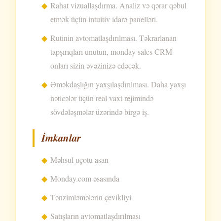
Rahat vizuallaşdırma. Analiz və qərar qəbul
etmək üçün intuitiv idarə panelləri.
Rutinin avtomatlaşdırılması. Təkrarlanan
tapşırıqları unutun, monday sales CRM
onları sizin əvəzinizə edəcək.
Əməkdaşlığın yaxşılaşdırılması. Daha yaxşı
nəticələr üçün real vaxt rejimində
sövdələşmələr üzərində birgə iş.
İmkanlar
Məhsul uçotu asan
Monday.com əsasında
Tənzimləmələrin çevikliyi
Satışların avtomatlaşdırılması