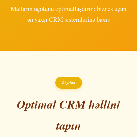
Malların uçotunu optimallaşdırın: biznes üçün
ən yaxşı CRM sistemlərinə baxış
Reytinq
Optimal CRM həllini
tapın