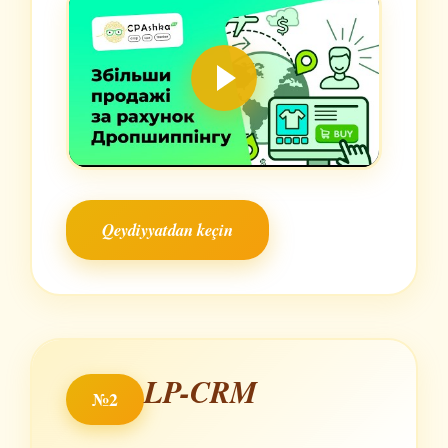
Qeydiyyatdan keçin
LP-CRM
№2