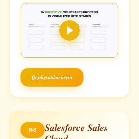
Qeydiyyatdan keçin
Salesforce Sales
№5
Cloud