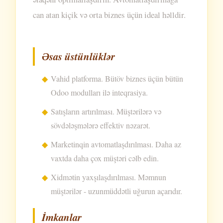
can atan kiçik və orta biznes üçün ideal həlldir.
Əsas üstünlüklər
Vahid platforma. Bütöv biznes üçün bütün
Odoo modulları ilə inteqrasiya.
Satışların artırılması. Müştərilərə və
sövdələşmələrə effektiv nəzarət.
Marketinqin avtomatlaşdırılması. Daha az
vaxtda daha çox müştəri cəlb edin.
Xidmətin yaxşılaşdırılması. Məmnun
müştərilər - uzunmüddətli uğurun açarıdır.
İmkanlar