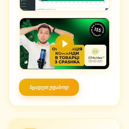
სცადეთ უფასოდ