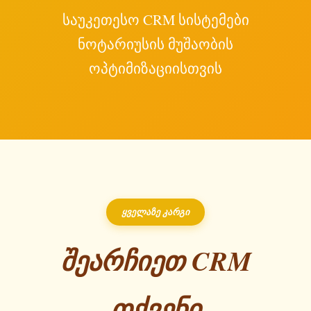
საუკეთესო CRM სისტემები
ნოტარიუსის მუშაობის
ოპტიმიზაციისთვის
ყველაზე კარგი
შეარჩიეთ CRM
თქვენი