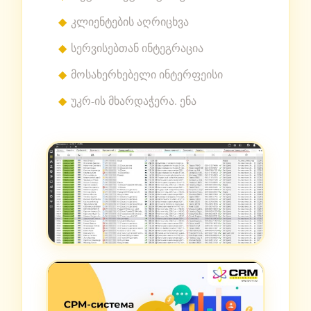
კლიენტების აღრიცხვა
სერვისებთან ინტეგრაცია
მოსახერხებელი ინტერფეისი
უკრ-ის მხარდაჭერა. ენა