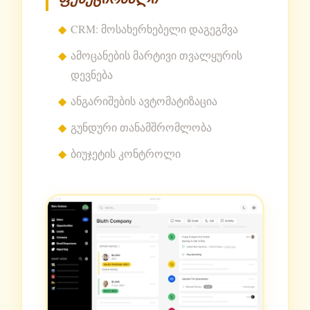
CRM: მოსახერხებელი დაგეგმვა
ამოცანების მარტივი თვალყურის
დევნება
ანგარიშების ავტომატიზაცია
გუნდური თანამშრომლობა
ბიუჯეტის კონტროლი