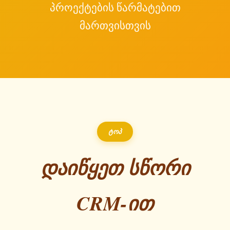
პროექტების წარმატებით
მართვისთვის
ტოპ
დაიწყეთ სწორი
CRM-ით