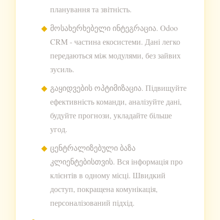
планування та звітність.
მოსახერხებელი ინტეგრაცია. Odoo
CRM - частина екосистеми. Дані легко
передаються між модулями, без зайвих
зусиль.
გაყიდვების ოპტიმიზაცია. Підвищуйте
ефективність команди, аналізуйте дані,
будуйте прогнози, укладайте більше
угод.
ცენტრალიზებული ბაზა
კლიენტებისთვის. Вся інформація про
клієнтів в одному місці. Швидкий
доступ, покращена комунікація,
персоналізований підхід.