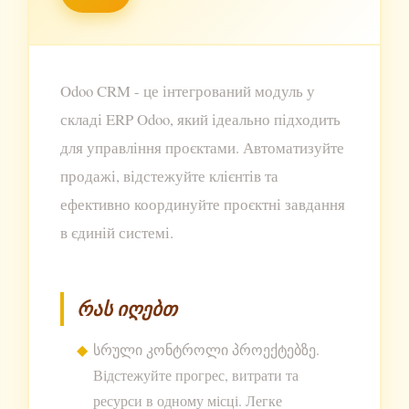
Odoo CRM - це інтегрований модуль у
складі ERP Odoo, який ідеально підходить
для управління проєктами. Автоматизуйте
продажі, відстежуйте клієнтів та
ефективно координуйте проєктні завдання
в єдиній системі.
რას იღებთ
სრული კონტროლი პროექტებზე.
Відстежуйте прогрес, витрати та
ресурси в одному місці. Легке