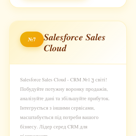
Salesforce Sales
№7
Cloud
Salesforce Sales Cloud - CRM №1 უ світі!
Побудуйте потужну воронку продажів,
аналізуйте дані та збільшуйте прибуток.
Інтегрується з іншими сервісами,
масштабується під потреби вашого
бізнесу. Лідер серед CRM для
підприємств.