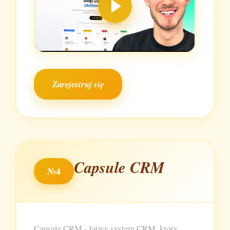
Zarejestruj się
Capsule CRM
№4
Capsule CRM - łatwy system CRM, który