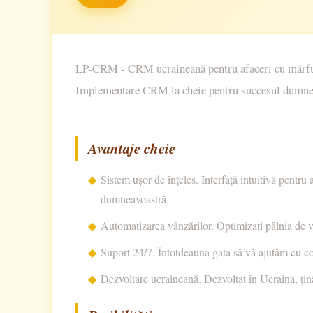
LP-CRM - CRM ucraineană pentru afaceri cu mărfuri, c
Implementare CRM la cheie pentru succesul dumne
Avantaje cheie
Sistem ușor de înțeles. Interfață intuitivă pentru
dumneavoastră.
Automatizarea vânzărilor. Optimizați pâlnia de vân
Suport 24/7. Întotdeauna gata să vă ajutăm cu con
Dezvoltare ucraineană. Dezvoltat în Ucraina, ținâ