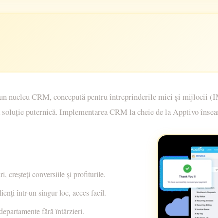
u un nucleu CRM, concepută pentru întreprinderile mici și mijlocii 
 soluție puternică. Implementarea CRM la cheie de la Apptivo înseam
, creșteți conversiile și profiturile.
ienți într-un singur loc, acces facil.
departamente fără întârzieri.