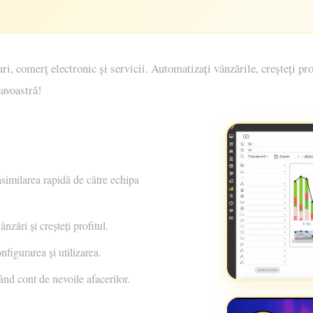
omerț electronic și servicii. Automatizați vânzările, creșteți profit
avoastră!
 asimilarea rapidă de către echipa
zări și creșteți profitul.
figurarea și utilizarea.
nd cont de nevoile afacerilor.