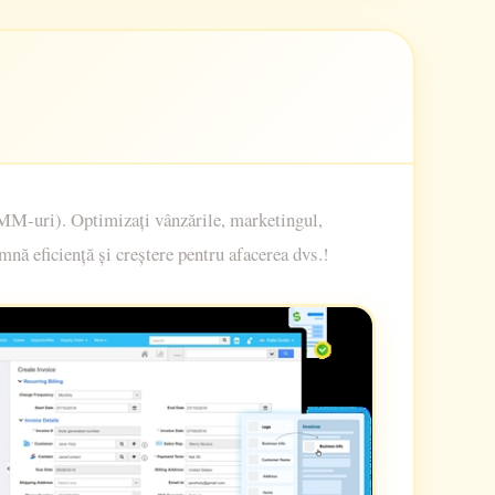
(IMM-uri). Optimizați vânzările, marketingul,
nă eficiență și creștere pentru afacerea dvs.!