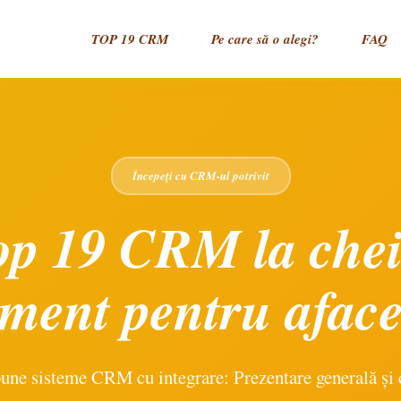
TOP 19 CRM
Pe care să o alegi?
FAQ
Începeți cu CRM-ul potrivit
op 19 CRM la chei
ment pentru aface
une sisteme CRM cu integrare: Prezentare generală și