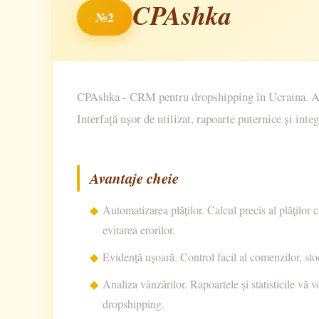
CPAshka
№2
CPAshka - CRM pentru dropshipping în Ucraina. Auto
Interfață ușor de utilizat, rapoarte puternice și integ
Avantaje cheie
Automatizarea plăților. Calcul precis al plăților
evitarea erorilor.
Evidență ușoară. Control facil al comenzilor, stocu
Analiza vânzărilor. Rapoartele și statisticile vă vo
dropshipping.