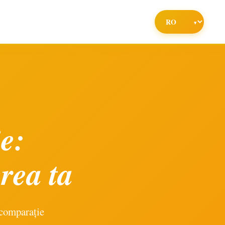
e:
rea ta
 comparație