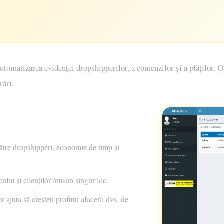
matizarea evidenței dropshipperilor, a comenzilor și a plăților. O
rări.
 către dropshipperi, economie de timp și
lui și clienților într-un singur loc.
r ajuta să creșteți profitul afacerii dvs. de