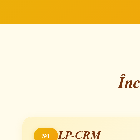
Înc
LP-CRM
№1